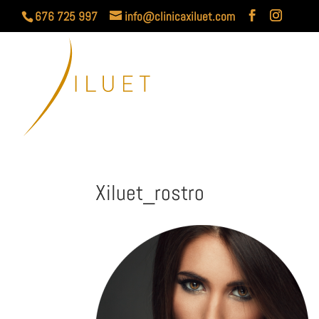
676 725 997
info@clinicaxiluet.com
Xiluet_rostro