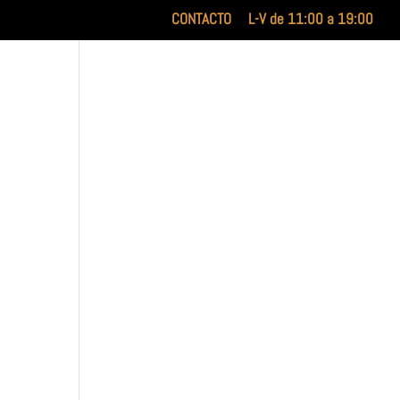
CONTACTO
L-V de 11:00 a 19:00
INICIO
XILUET
MEDICINA ESTÉTICA
BELLEZA