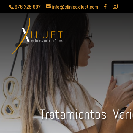
676 725 997
info@clinicaxiluet.com
Tratamientos Var