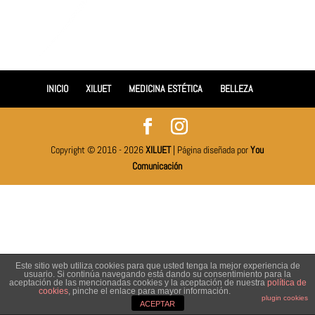
INICIO
XILUET
MEDICINA ESTÉTICA
BELLEZA
Copyright © 2016 - 2026
XILUET
| Página diseñada por
You
Comunicación
Este sitio web utiliza cookies para que usted tenga la mejor experiencia de
usuario. Si continúa navegando está dando su consentimiento para la
aceptación de las mencionadas cookies y la aceptación de nuestra
política de
cookies
, pinche el enlace para mayor información.
plugin cookies
ACEPTAR