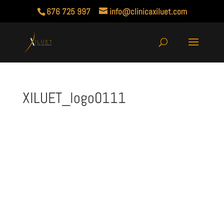
676 725 997
info@clinicaxiluet.com
XILUET_logo0111