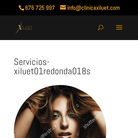
676 725 997
info@clinicaxiluet.com
Servicios-
xiluet01redonda018s