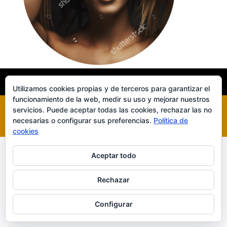
INICIO
XILUET
MEDICINA ESTÉTICA
BELLEZA
Utilizamos cookies propias y de terceros para garantizar el
funcionamiento de la web, medir su uso y mejorar nuestros
servicios. Puede aceptar todas las cookies, rechazar las no
necesarias o configurar sus preferencias.
Política de
Diseñado por
Elegant Themes
| Desarrollado por
WordPress
cookies
Aceptar todo
Rechazar
Configurar