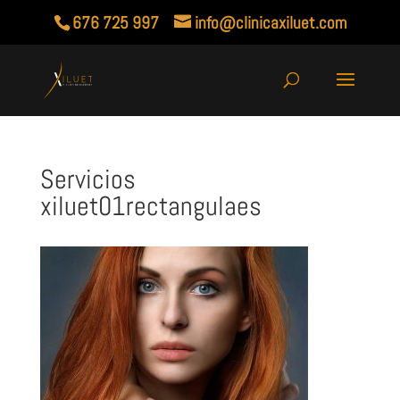
676 725 997
info@clinicaxiluet.com
Servicios
xiluet01rectangulaes