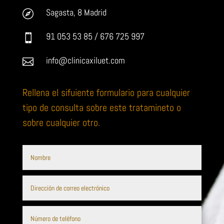
Sagasta, 8 Madrid

91 053 53 85 / 676 725 997

info@clinicaxiluet.com

Rellena el sifuiente formulario para cualquier
tipo de consulta sobre este tratamineto o
sobre cualquier otro.