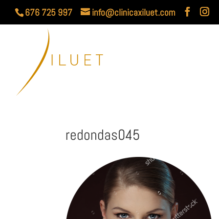
676 725 997
info@clinicaxiluet.com
redondas045