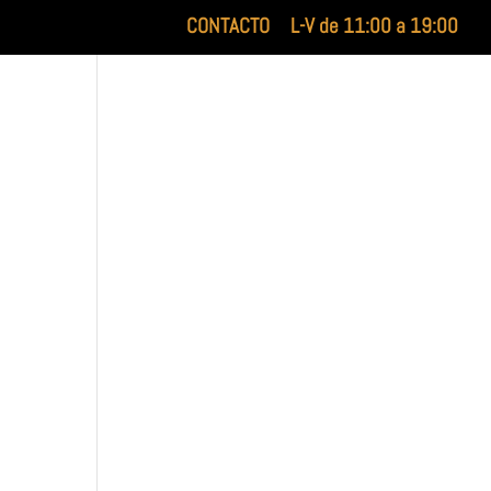
CONTACTO
L-V de 11:00 a 19:00
XILUET
MEDICINA ESTÉTICA
BELLEZA