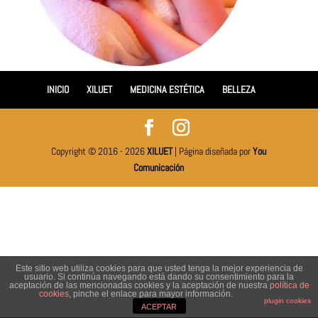
INICIO
XILUET
MEDICINA ESTÉTICA
BELLEZA
Copyright © 2016 - 2026
XILUET
| Página diseñada por
You
Comunicación
Este sitio web utiliza cookies para que usted tenga la mejor experiencia de
usuario. Si continúa navegando está dando su consentimiento para la
aceptación de las mencionadas cookies y la aceptación de nuestra
política de
cookies
, pinche el enlace para mayor información.
plugin cookies
ACEPTAR