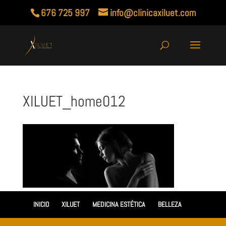
676 725 997
info@clinicaxiluet.com
XILUET_home012
INICIO
XILUET
MEDICINA ESTÉTICA
BELLEZA