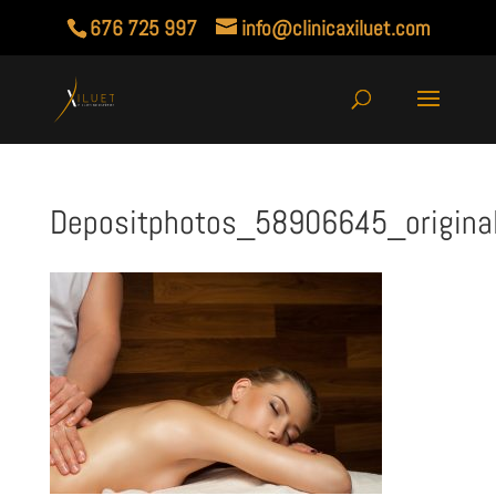
676 725 997
info@clinicaxiluet.com
Depositphotos_58906645_origina