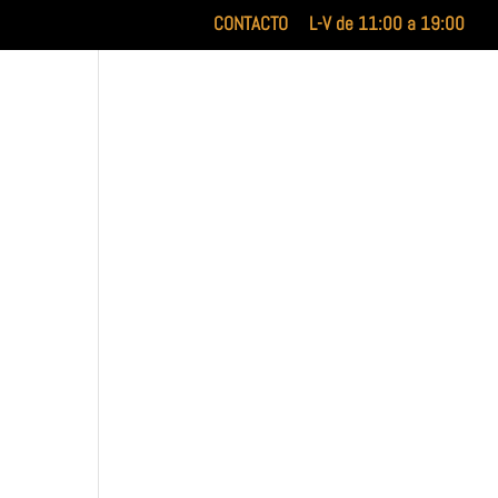
CONTACTO
L-V de 11:00 a 19:00
INICIO
XILUET
MEDICINA ESTÉTICA
BELLEZA