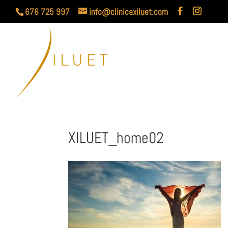
676 725 997
info@clinicaxiluet.com
XILUET_home02