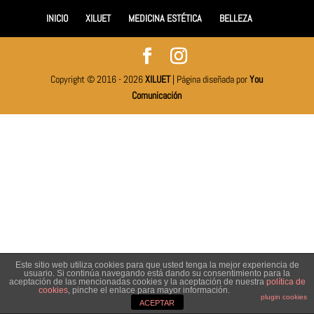
INICIO
XILUET
MEDICINA ESTÉTICA
BELLEZA
Copyright © 2016 - 2026
XILUET
| Página diseñada por
You
Comunicación
Este sitio web utiliza cookies para que usted tenga la mejor experiencia de
usuario. Si continúa navegando está dando su consentimiento para la
aceptación de las mencionadas cookies y la aceptación de nuestra
política de
cookies
, pinche el enlace para mayor información.
plugin cookies
ACEPTAR