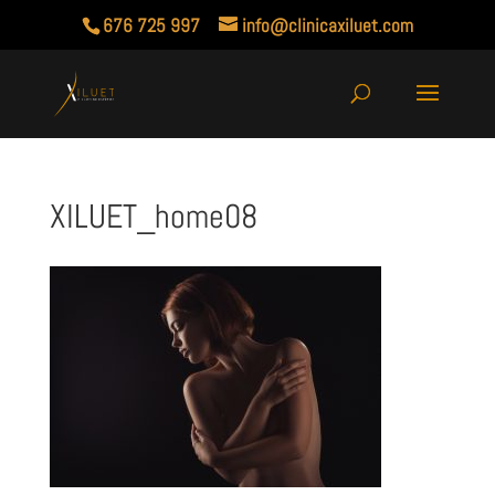
676 725 997
info@clinicaxiluet.com
XILUET_home08