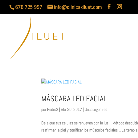
676 725 997
info@clinicaxiluet.com
MÁSCARA LED FACIAL
por
Pedro2
| Abr 30, 2017 |
Uncategorized
Deja que tus células se renueven con la luz… Método descubie
reafirmar la piel y tonificar los músculos faciales… La terapia