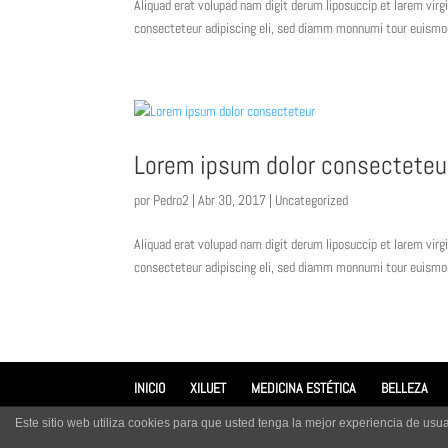
Aliquad erat volupad nam digit derum liposuccip et larem v
consecteteur adipiscing eli, sed diamm monnumi tour euismod t
Lorem ipsum dolor consecteteu
por
Pedro2
| Abr 30, 2017 |
Uncategorized
Aliquad erat volupad nam digit derum liposuccip et larem v
consecteteur adipiscing eli, sed diamm monnumi tour euismod t
INICIO
XILUET
MEDICINA ESTÉTICA
BELLEZA
Este sitio web utiliza cookies para que usted tenga la mejor experiencia de u
Copyright © 2016 - 2026
XILUET
| Página diseñada por
You C