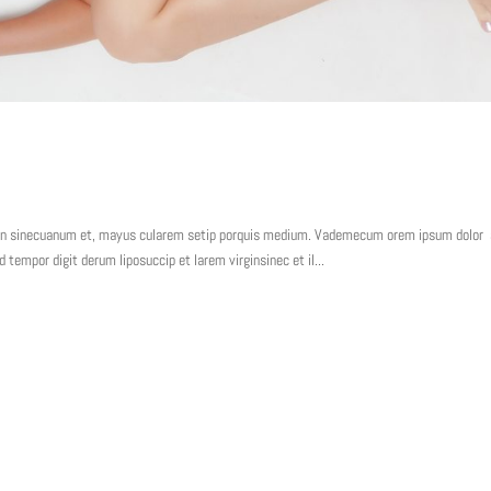
irgin sinecuanum et, mayus cularem setip porquis medium. Vademecum orem ipsum dolor
empor digit derum liposuccip et larem virginsinec et il...