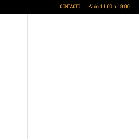
CONTACTO
L-V de 11:00 a 19:00
INICIO
XILUET
MEDICINA ESTÉTICA
BELLEZA