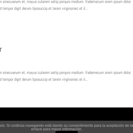
irgin sinecuanum et, mayus cularem setip porquis medium. Vademecum orem ipsum dolor
empor digit derum liposuccip et larem virginsinec et il...
r
irgin sinecuanum et, mayus cularem setip porquis medium. Vademecum orem ipsum dolor
empor digit derum liposuccip et larem virginsinec et il...
suario. Si continúa navegando está dando su consentimiento para la aceptación de 
enlace para mayor información.
omunicación