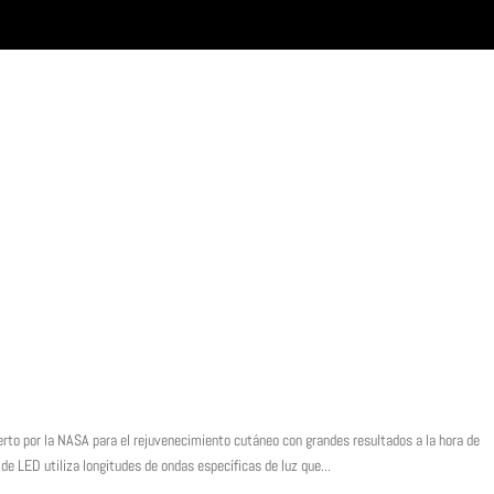
rto por la NASA para el rejuvenecimiento cutáneo con grandes resultados a la hora de
 de LED utiliza longitudes de ondas específicas de luz que...