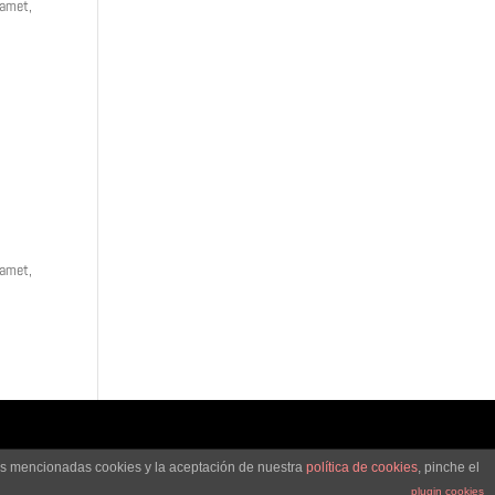
 amet,
 amet,
las mencionadas cookies y la aceptación de nuestra
política de cookies
, pinche el
plugin cookies