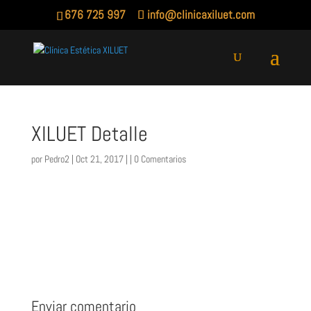
676 725 997
info@clinicaxiluet.com
XILUET Detalle
por
Pedro2
| Oct 21, 2017 | |
0 Comentarios
Enviar comentario