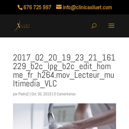
676 725 997
info@clinicaxiluet.com
2017_02_20_19_23_21_161
229_b2c_lpg_b2c_edit_hom
me_fr_h264.mov_Lecteur_mu
ltimedia_VLC
por
Pedro2
|
Oct 30, 2019
|
0 Comentarios