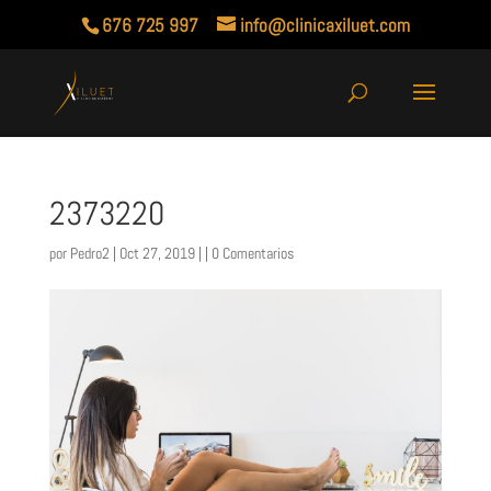
676 725 997
info@clinicaxiluet.com
2373220
por
Pedro2
| Oct 27, 2019 | |
0 Comentarios