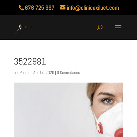
676 725 997
info@clinicaxiluet.com
3522981
por
Pedro2
|
Abr 14, 2020
|
0 Comentarios