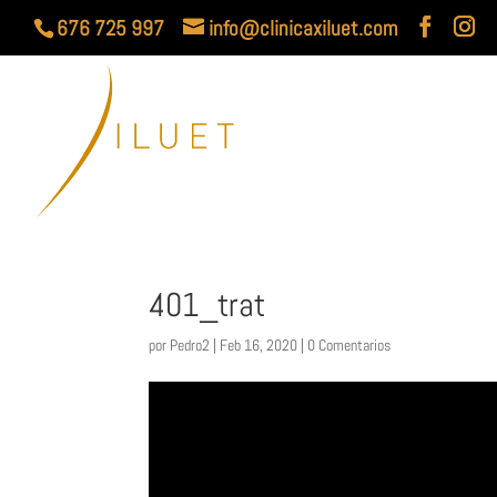
676 725 997
info@clinicaxiluet.com
401_trat
por
Pedro2
|
Feb 16, 2020
|
0 Comentarios