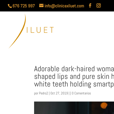
676 725 997
info@clinicaxiluet.com
Adorable dark-haired woma
shaped lips and pure skin 
white teeth holding smartp
por
Pedro2
| Oct 27, 2019 | |
0 Comentarios