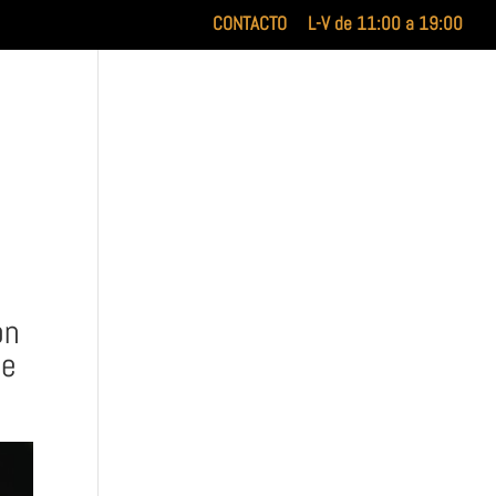
CONTACTO
L-V de 11:00 a 19:00
INICIO
XILUET
MEDICINA ESTÉTICA
BELLEZA
on
de