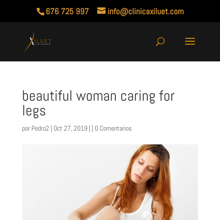
676 725 997
info@clinicaxiluet.com
beautiful woman caring for
legs
por
Pedro2
| Oct 27, 2019 | |
0 Comentarios