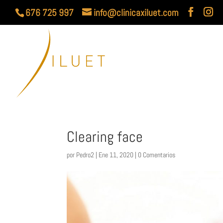
676 725 997
info@clinicaxiluet.com
Clearing face
por
Pedro2
|
Ene 11, 2020
|
0 Comentarios