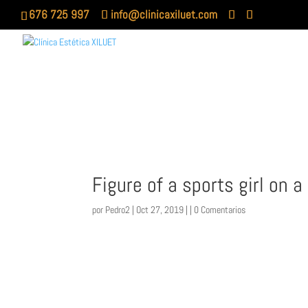
676 725 997
info@clinicaxiluet.com
Figure of a sports girl on 
por
Pedro2
| Oct 27, 2019 | |
0 Comentarios