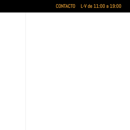
CONTACTO
L-V de 11:00 a 19:00
INICIO
XILUET
MEDICINA ESTÉTICA
BELLEZA