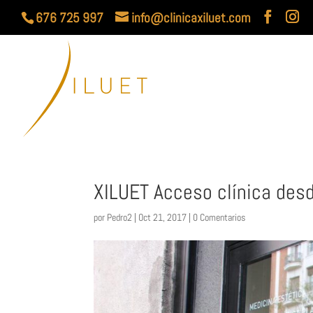
676 725 997
info@clinicaxiluet.com
XILUET Acceso clínica desd
por
Pedro2
|
Oct 21, 2017
|
0 Comentarios