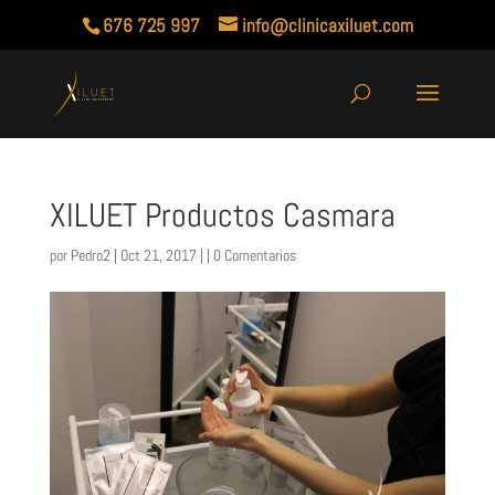
676 725 997
info@clinicaxiluet.com
XILUET Productos Casmara
por
Pedro2
| Oct 21, 2017 | |
0 Comentarios