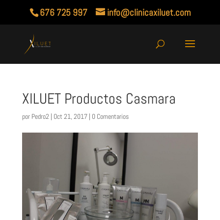
676 725 997
info@clinicaxiluet.com
XILUET Productos Casmara
por
Pedro2
|
Oct 21, 2017
|
0 Comentarios