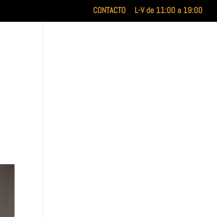
CONTACTO
L-V de 11:00 a 19:00
INICIO
XILUET
MEDICINA ESTÉTICA
BELLEZA