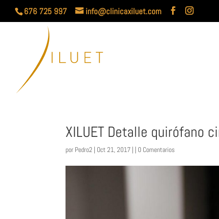
676 725 997
info@clinicaxiluet.com
XILUET Detalle quirófano c
por
Pedro2
| Oct 21, 2017 | |
0 Comentarios