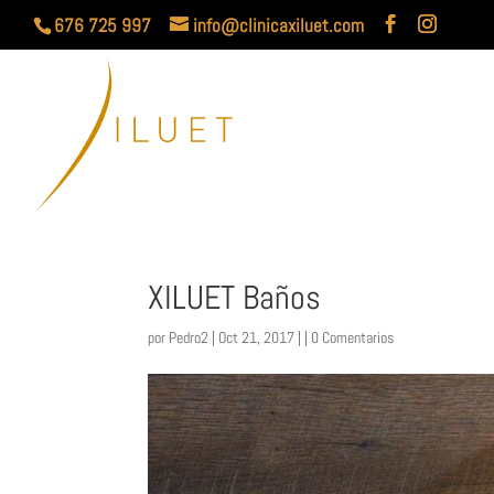
676 725 997
info@clinicaxiluet.com
XILUET Baños
por
Pedro2
| Oct 21, 2017 | |
0 Comentarios