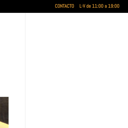
CONTACTO
L-V de 11:00 a 19:00
INICIO
XILUET
MEDICINA ESTÉTICA
BELLEZA