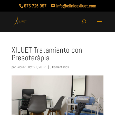
676 725 997
info@clinicaxiluet.com
XILUET Tratamiento con
Presoterápia
por
Pedro2
| Oct 21, 2017 | |
0 Comentarios