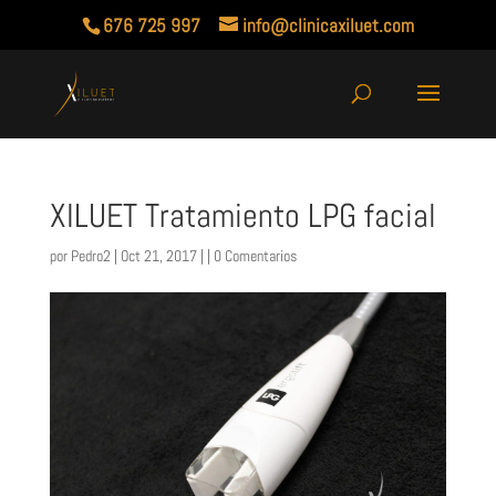
676 725 997
info@clinicaxiluet.com
XILUET Tratamiento LPG facial
por
Pedro2
| Oct 21, 2017 | |
0 Comentarios