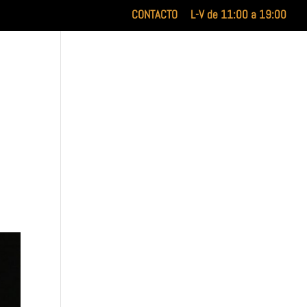
CONTACTO
L-V de 11:00 a 19:00
INICIO
XILUET
MEDICINA ESTÉTICA
BELLEZA