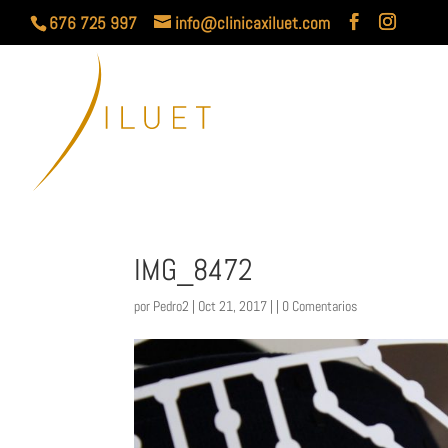
676 725 997
info@clinicaxiluet.com
IMG_8472
por
Pedro2
| Oct 21, 2017 | |
0 Comentarios