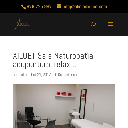
676 725 997
info@clinicaxiluet.com
XILUET Sala Naturopatía,
acupuntura, relax…
por
Pedro2
| Oct 21, 2017 | |
0 Comentarios