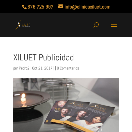
676 725 997
info@clinicaxiluet.com
XILUET Publicidad
por
Pedro2
| Oct 21, 2017 | |
0 Comentarios