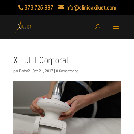
676 725 997
info@clinicaxiluet.com
XILUET Corporal
por
Pedro2
|
Oct 21, 2017
|
0 Comentarios