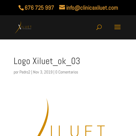
676 725 997
info@clinicaxiluet.com
Logo Xiluet_ok_03
por
Pedro2
|
Nov 3, 2019
|
0 Comentarios