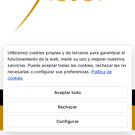
Utilizamos cookies propias y de terceros para garantizar el
funcionamiento de la web, medir su uso y mejorar nuestros
Enviar comentario
servicios. Puede aceptar todas las cookies, rechazar las no
necesarias o configurar sus preferencias.
Política de
Lo siento, debes estar
conectado
para publicar un comentario.
cookies
Aceptar todo
INICIO
XILUET
MEDICINA ESTÉTICA
BELLEZA
Rechazar
Configurar
Diseñado por
Elegant Themes
| Desarrollado por
WordPress