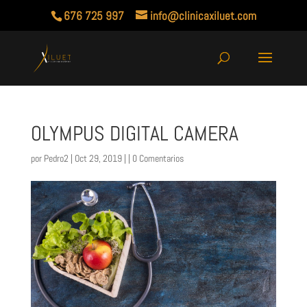
676 725 997
info@clinicaxiluet.com
OLYMPUS DIGITAL CAMERA
por
Pedro2
| Oct 29, 2019 | |
0 Comentarios