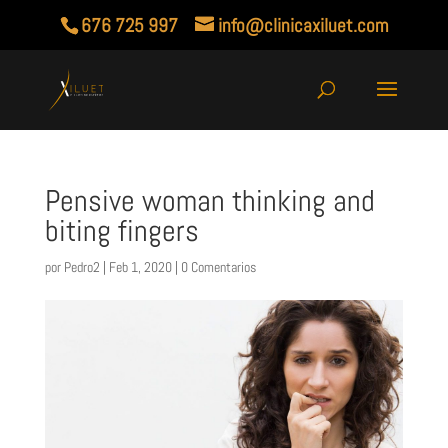
676 725 997
info@clinicaxiluet.com
Pensive woman thinking and
biting fingers
por
Pedro2
|
Feb 1, 2020
|
0 Comentarios