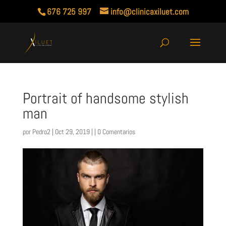
676 725 997
info@clinicaxiluet.com
Portrait of handsome stylish
man
por
Pedro2
| Oct 29, 2019 | |
0 Comentarios