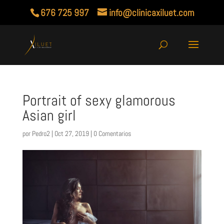
676 725 997
info@clinicaxiluet.com
Portrait of sexy glamorous
Asian girl
por
Pedro2
|
Oct 27, 2019
|
0 Comentarios