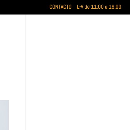
CONTACTO
L-V de 11:00 a 19:00
XILUET
MEDICINA ESTÉTICA
BELLEZA