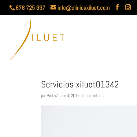
676 725 997
info@clinicaxiluet.com
Servicios xiluet01342
por
Pedro2
|
Jun 4, 2017
|
0 Comentarios