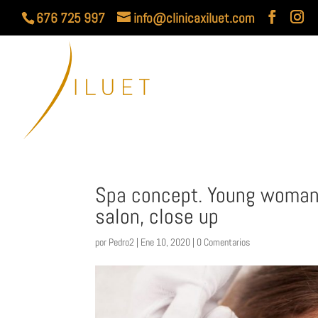
676 725 997
info@clinicaxiluet.com
Spa concept. Young woman 
salon, close up
por
Pedro2
|
Ene 10, 2020
|
0 Comentarios