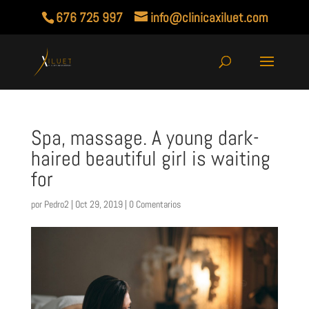
676 725 997
info@clinicaxiluet.com
Spa, massage. A young dark-
haired beautiful girl is waiting
for
por
Pedro2
|
Oct 29, 2019
|
0 Comentarios