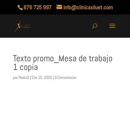
676 725 997
info@clinicaxiluet.com
Texto promo_Mesa de trabajo
1 copia
por
Pedro2
|
Ene 10, 2020
|
0 Comentarios