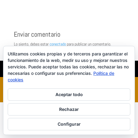
Enviar comentario
Lo siento, debes estar
conectado
para publicar un comentario.
Utilizamos cookies propias y de terceros para garantizar el
funcionamiento de la web, medir su uso y mejorar nuestros
servicios. Puede aceptar todas las cookies, rechazar las no
INICIO
XILUET
MEDICINA ESTÉTICA
BELLEZA
necesarias o configurar sus preferencias.
Política de
cookies
Diseñado por
Elegant Themes
| Desarrollado por
WordPress
Aceptar todo
Rechazar
Configurar