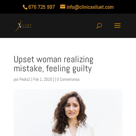
676 725 997
info@clinicaxiluet.com
Upset woman realizing
mistake, feeling guilty
por
Pedro2
| Feb 1, 2020 | |
0 Comentarios