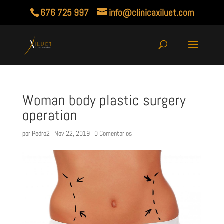
676 725 997
info@clinicaxiluet.com
Woman body plastic surgery
operation
por
Pedro2
|
Nov 22, 2019
|
0 Comentarios