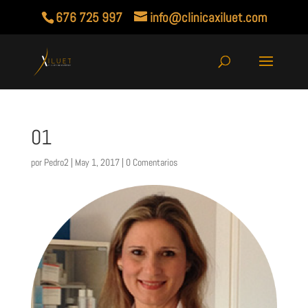
676 725 997
info@clinicaxiluet.com
01
por
Pedro2
|
May 1, 2017
|
0 Comentarios