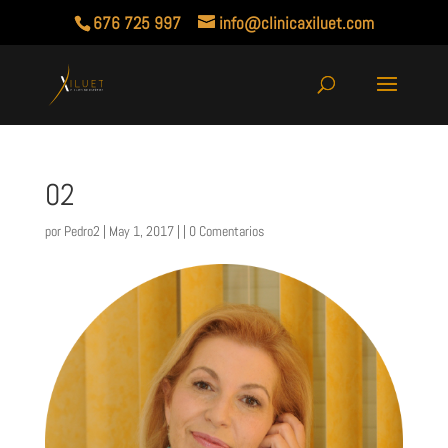
676 725 997
info@clinicaxiluet.com
02
por
Pedro2
| May 1, 2017 | |
0 Comentarios