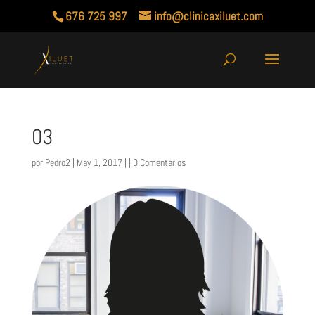
676 725 997
info@clinicaxiluet.com
03
por
Pedro2
| May 1, 2017 | |
0 Comentarios