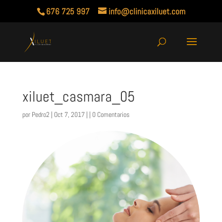
676 725 997
info@clinicaxiluet.com
xiluet_casmara_05
por
Pedro2
| Oct 7, 2017 | |
0 Comentarios