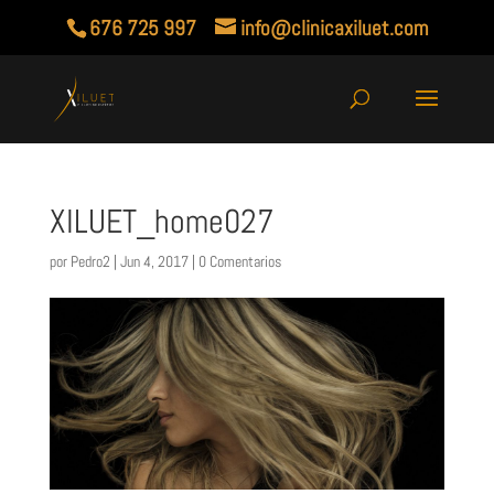
676 725 997
info@clinicaxiluet.com
XILUET_home027
por
Pedro2
|
Jun 4, 2017
|
0 Comentarios