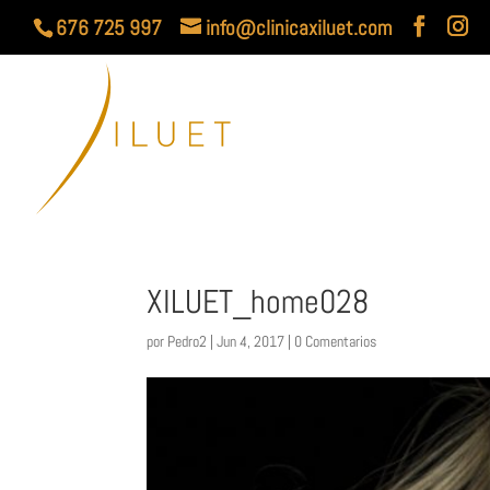
676 725 997
info@clinicaxiluet.com
XILUET_home028
por
Pedro2
|
Jun 4, 2017
|
0 Comentarios